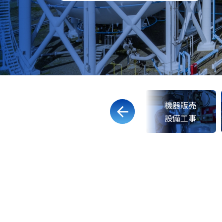
選ばれる理由
選ばれる理由
選ばれる理由
機器販売
医療ガス
工業炉
設備工事