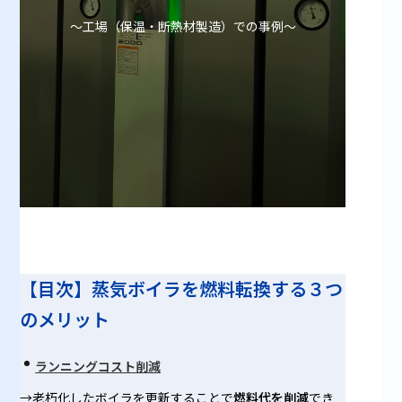
～工場（保温・断熱材製造）での事例～
【目次】蒸気ボイラを燃料転換する３つ
のメリット
ランニングコスト削減
→老朽化したボイラを更新することで
燃料代を削減
でき