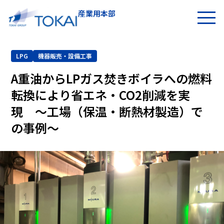
産業用本部
お問い合わせ
LPG
機器販売・設備工事
A重油からLPガス焚きボイラへの燃料
転換により省エネ・CO2削減を実
現 ～工場（保温・断熱材製造）で
の事例～