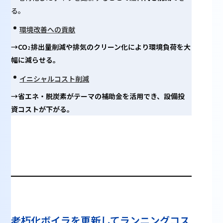
る。
環境改善への貢献
→
CO
排出量削減
や
排気のクリーン化
により環境負荷を大
2
幅に減らせる。
イニシャルコスト削減
→省エネ・脱炭素がテーマの
補助金
を活用でき、設備投
資コストが下がる。
老朽化ボイラを更新
してランニングコス