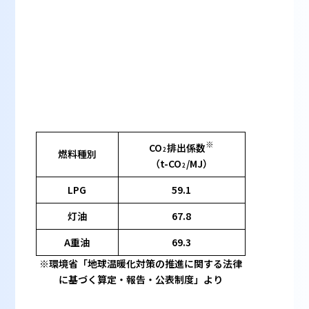
※
CO
排出係数
2
燃料種別
（t-CO
/MJ）
2
LPG
59.1
灯油
67.8
A重油
69.3
※環境省「地球温暖化対策の推進に関する法律
に基づく算定・報告・公表制度」より