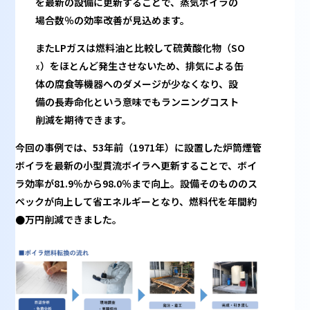
を最新の設備に更新することで、蒸気ボイラの
場合数％の効率改善が見込めます。
またLPガスは燃料油と比較して硫黄酸化物（SO
）をほとんど発生させないため、排気による缶
X
体の腐食等機器へのダメージが少なくなり、設
備の長寿命化という意味でもランニングコスト
削減を期待できます。
今回の事例では、53年前（1971年）に設置した炉筒煙管
ボイラを最新の小型貫流ボイラへ更新することで、ボイ
ラ効率が81.9％から98.0％まで向上。設備そのもののス
ペックが向上して省エネルギーとなり、燃料代を年間約
●万円削減できました。